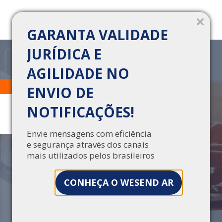
GARANTA VALIDADE
JURÍDICA E
AGILIDADE NO
BLOG DA CTD
Trabalhe Conosco
Central de Vendas
ENVIO DE
NOTIFICAÇÕES!
Tire suas dúvidas e atualize-se!
Envie mensagens com eficiência
e segurança através dos canais
mais utilizados pelos brasileiros
CONHEÇA O WESEND AR