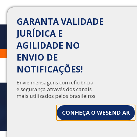
GARANTA VALIDADE
JURÍDICA E
AGILIDADE NO
ERROS EM
Trabalhe Conosco
Central de Vendas
ENVIO DE
NOTIFICAÇÕES ANS:
NOTIFICAÇÕES!
EVITE MULTAS NOS
PLANOS DE SAÚDE
Envie mensagens com eficiência
e segurança através dos canais
mais utilizados pelos brasileiros
Erros em notificações ANS: evite multas nos
planos de saúde
CONHEÇA O WESEND AR