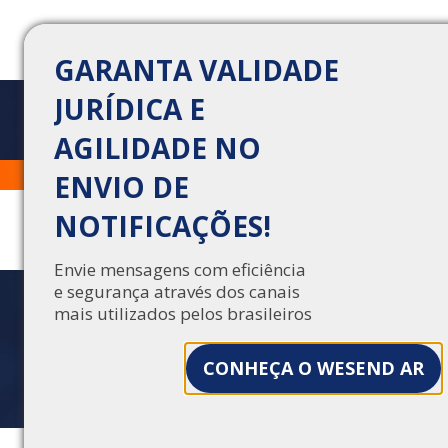
GARANTA VALIDADE
JURÍDICA E
AGILIDADE NO
ADEQUAÇÃO À RN 593:
Trabalhe Conosco
Central de Vendas
ENVIO DE
COMO O WESEND AR
NOTIFICAÇÕES!
AJUDA OPERADORAS DE
SAÚDE
Envie mensagens com eficiência
e segurança através dos canais
mais utilizados pelos brasileiros
Adequação à RN 593: como o WeSend AR
ajuda operadoras de saúde
CONHEÇA O WESEND AR