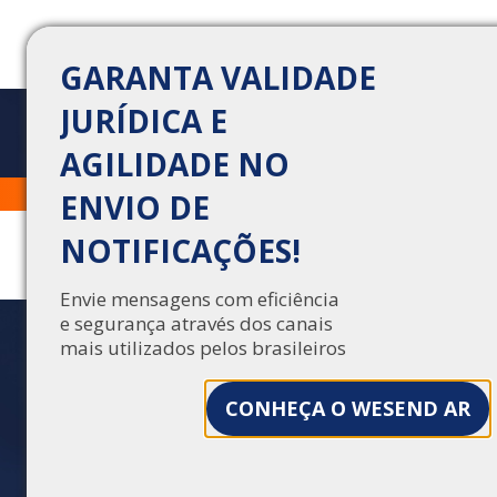
GARANTA VALIDADE
JURÍDICA E
AGILIDADE NO
INTEGRAÇÃO DE
Trabalhe Conosco
Central de Vendas
ENVIO DE
NOTIFICAÇÃO DIGITAL
NOTIFICAÇÕES!
COM ERP: COMO
OTIMIZAR ENVIOS EM
Envie mensagens com eficiência
e segurança através dos canais
LARGA ESCALA
mais utilizados pelos brasileiros
Integre seu ERP à comunicação digital e
CONHEÇA O WESEND AR
automatize envios em larga escala com
rastreabilidade, segurança e validade jurídica
garantidas.