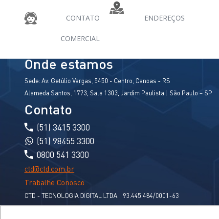
CONTATO
ENDEREÇOS
COMERCIAL
Onde estamos
Sede:
Av. Getúlio Vargas, 5450 - Centro, Canoas - RS
Alameda Santos, 1773, Sala 1303, Jardim Paulista | São Paulo – SP
Contato
(51) 3415 3300
(51) 98455 3300
0800 541 3300
ctd@ctd.com.br
Trabalhe Conosco
CTD - TECNOLOGIA DIGITAL LTDA | 93.445.484/0001-63