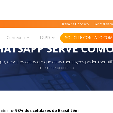
Trabalhe Conosco
Central de V
Conteúdo
LGPD
SOLICITE CONTATO COM
ATSAPP SERVE COMO 
App, desde os casos em que estas mensagens podem ser util
ter nesse processo
ntado que
98% dos celulares do Brasil têm