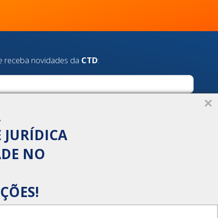
e receba novidades da
CTD
:
A
 JURÍDICA
ADE NO
ÇÕES!
com eficiência