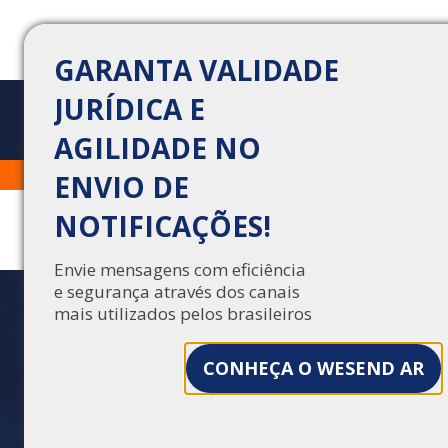
GARANTA VALIDADE
JURÍDICA E
AGILIDADE NO
NOTIFICAÇÕES DIGITAIS
Trabalhe Conosco
Central de Vendas
ENVIO DE
RASTREÁVEIS: COMO
NOTIFICAÇÕES!
COMPROVAR ENTREGA E
ABERTURA DE
Envie mensagens com eficiência
e segurança através dos canais
MENSAGENS
mais utilizados pelos brasileiros
Descubra como as notificações digitais
CONHEÇA O WESEND AR
rastreáveis comprovam entrega e abertura de
mensagens, garantindo validade jurídica e
segurança às comunicações.