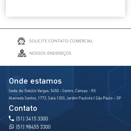
SOLICITE CONTATO COMERCIAL
COMPARTILHE
NOSSOS ENDEREÇOS
Onde estamos
Sede:
Av. Getúlio Vargas, 5450 - Centro, Canoas - RS
Alameda Santos, 1773, Sala 1303, Jardim Paulista | São Paulo – SP
Contato
(51) 3415 3300
(51) 98455 3300