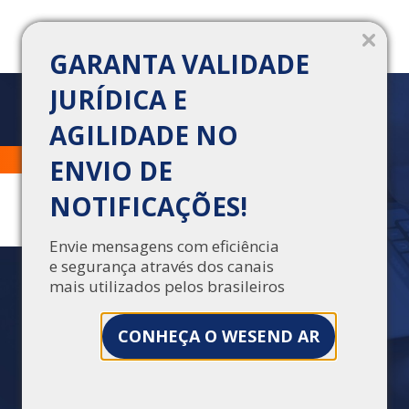
GARANTA VALIDADE
JURÍDICA E
AGILIDADE NO
CONHEÇA QUATRO
Trabalhe Conosco
Central de Vendas
ENVIO DE
PRÁTICAS PARA
NOTIFICAÇÕES!
FORTALECER SUA
ESTRATÉGIA DE
Envie mensagens com eficiência
e segurança através dos canais
ATENDIMENTO AO
mais utilizados pelos brasileiros
CLIENTE
CONHEÇA O WESEND AR
Se você não nutre e aprofunda a relação com
seus clientes, chegará uma hora em que não
terá mais para quem vender. Conheça agora