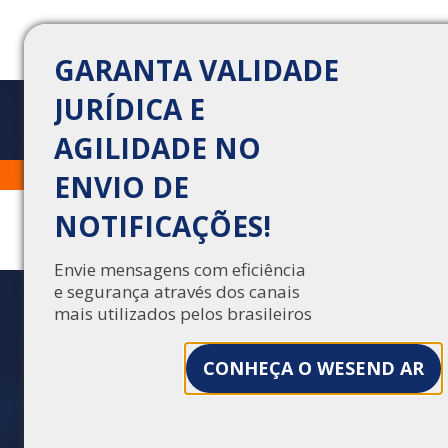
GARANTA VALIDADE
JURÍDICA E
AGILIDADE NO
ENVIO DIGITAL: COMO
Trabalhe Conosco
Central de Vendas
ENVIO DE
MIGRAR SEM
NOTIFICAÇÕES!
BUROCRACIA E REDUZIR
CUSTOS EM ATÉ 24H
Envie mensagens com eficiência
e segurança através dos canais
mais utilizados pelos brasileiros
Migre para o envio digital em até 24h, reduza
custos, elimine burocracias e ganhe eficiência
com notificações rastreáveis e validade jurídica.
CONHEÇA O WESEND AR
Saiba como.