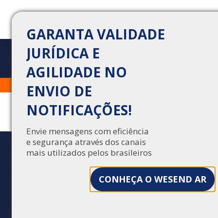
GARANTA VALIDADE
JURÍDICA E
AGILIDADE NO
COMUNICAÇÃO DIGITAL
Trabalhe Conosco
Central de Vendas
ENVIO DE
COM VALIDADE
NOTIFICAÇÕES!
JURÍDICA: ENTENDA OS 3
PILARES QUE
Envie mensagens com eficiência
e segurança através dos canais
SUSTENTAM A
mais utilizados pelos brasileiros
SEGURANÇA DO
WESEND AR
CONHEÇA O WESEND AR
Substitua os Correios com segurança. Entenda
como o WeSend AR oferece validade jurídica