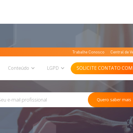
Trabalhe Conosco
Central de V
BLOG DA CTD
Conteúdo
LGPD
SOLICITE CONTATO COM
Tire suas dúvidas e atualize-se!