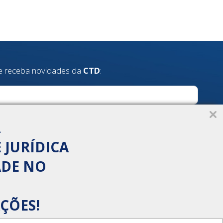
e receba novidades da
CTD
:
A
 JURÍDICA
ADE NO
ÇÕES!