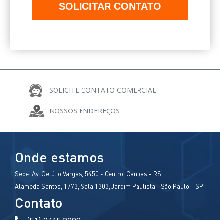
SOLICITAR CONTATO
SOLICITE CONTATO COMERCIAL
COMPARTILHE
NOSSOS ENDEREÇOS
Onde estamos
Sede:
Av. Getúlio Vargas, 5450 - Centro, Canoas - RS
Alameda Santos, 1773, Sala 1303, Jardim Paulista | São Paulo – SP
Contato