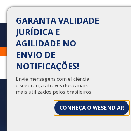
GARANTA VALIDADE
JURÍDICA E
AGILIDADE NO
POR QUE É IMPORTANTE
Trabalhe Conosco
Central de Vendas
ENVIO DE
ESTRUTURAR AS AÇÕES
NOTIFICAÇÕES!
DE E-MAIL
TRANSACIONAL?
Envie mensagens com eficiência
e segurança através dos canais
mais utilizados pelos brasileiros
Deixar o e-mail transacional de fora da sua
estratégia ou mesmo negligenciar sua aplicação
pode impactar diretamente nos resultados da
CONHEÇA O WESEND AR
organização. Conheça sua real importância e
veja dicas para extrair o máximo dessa
estratégia vital!