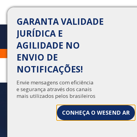
GARANTA VALIDADE
JURÍDICA E
AGILIDADE NO
NOTIFICAÇÃO DIGITAL
Trabalhe Conosco
Central de Vendas
ENVIO DE
VS. AR DOS CORREIOS: O
NOTIFICAÇÕES!
COMPARATIVO
DEFINITIVO DE
Envie mensagens com eficiência
e segurança através dos canais
VALIDADE JURÍDICA
mais utilizados pelos brasileiros
Notificação digital tem a mesma validade
CONHEÇA O WESEND AR
jurídica que o AR dos Correios? Descubra
como o carimbo do tempo e a rastreabilidade
garantem segurança total e economia de 80%
nos seus envios.