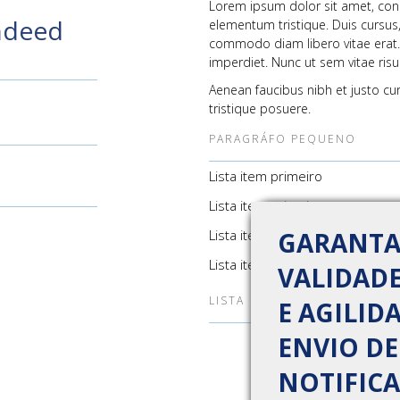
Lorem ipsum dolor sit amet, cons
indeed
elementum tristique. Duis cursus,
commodo diam libero vitae erat. 
imperdiet. Nunc ut sem vitae risu
Aenean faucibus nibh et justo cu
tristique posuere.
PARAGRÁFO PEQUENO
Lista item primeiro
Lista item primeiro
Lista item primeiro
GARANT
Lista item primeiro
VALIDADE
LISTA
E AGILID
ENVIO DE
NOTIFICA