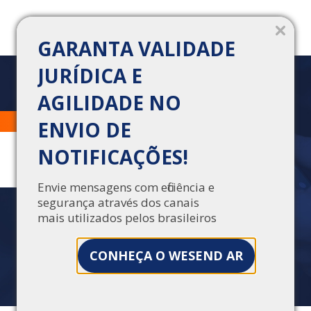
GARANTA VALIDADE
JURÍDICA E
AGILIDADE NO
E-MAIL COMO PROVA
Trabalhe Conosco
Central de Vendas
ENVIO DE
DOCUMENTAL: SAIBA
NOTIFICAÇÕES!
COMO UTILIZAR
Envie mensagens com eficiência e
Neste artigo, falamos sobre tudo o que você
segurança através dos canais
precisa saber sobre e-mails com validade
mais utilizados pelos brasileiros
jurídica que podem ser usados como prova
documental
CONHEÇA O WESEND AR