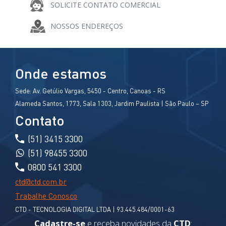
SOLICITE CONTATO COMERCIAL
COMPARTILHE
NOSSOS ENDEREÇOS
Onde estamos
Sede:
Av. Getúlio Vargas, 5450 - Centro, Canoas - RS
Alameda Santos, 1773, Sala 1303, Jardim Paulista | São Paulo – SP
Contato
(51) 3415 3300
(51) 98455 3300
0800 541 3300
ctd@ctd.com.br
Trabalhe Conosco
CTD - TECNOLOGIA DIGITAL LTDA | 93.445.484/0001-63
Cadastre-se
e receba novidades da
CTD
: